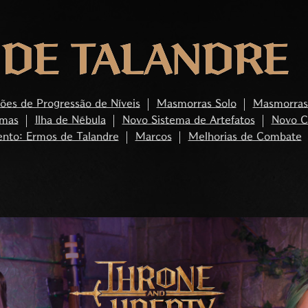
DE TALANDRE
ções de Progressão de Níveis
Masmorras Solo
Masmorras 
rmas
Ilha de Nébula
Novo Sistema de Artefatos
Novo C
ento: Ermos de Talandre
Marcos
Melhorias de Combate