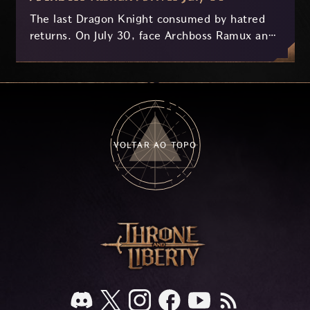
The last Dragon Knight consumed by hatred
returns. On July 30, face Archboss Ramux and
her dragon Atirat in a two-phase battle in the
frozen depths of Stillreach. Learn about her
key combat mechanics, the Ballista, and the
new Archboss equipment that awaits.
VOLTAR AO TOPO