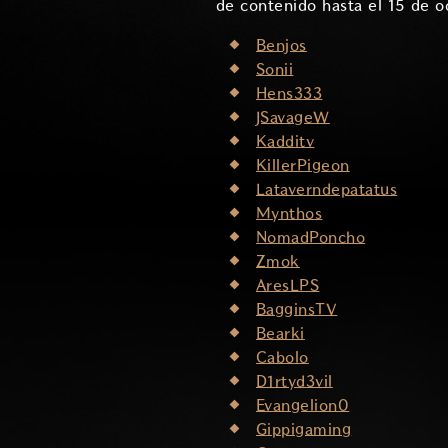
de contenido hasta el 15 de o
Benjos
Sonii
Hens333
JSavageW
Kadditv
KillerPigeon
Lataverndepatatus
Mynthos
NomadPoncho
Zmok
AresLPS
BagginsTV
Bearki
Cabolo
D1rtyd3vil
Evangelion0
Gippigaming