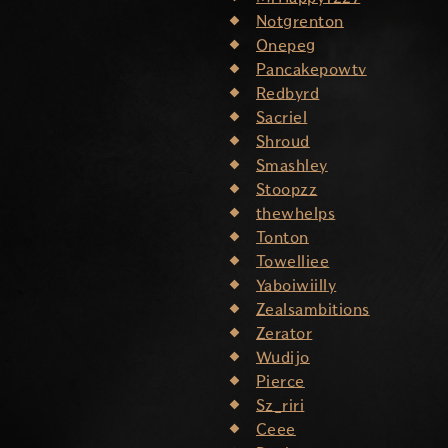
Notgrenton
Onepeg
Pancakepowtv
Redbyrd
Sacriel
Shroud
Smashley
Stoopzz
thewhelps
Tonton
Towelliee
Yaboiwiilly
Zealsambitions
Zerator
Wudijo
Pierce
Sz_riri
Ceee