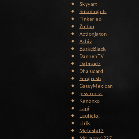
Skyyart
Sukidingels
Tinkerleo
Zoltan
ActionJaxon
Ashiv
BurkeBlack
DannehTV
Datmodz
Dhalucard
Fengrush
GassyMexican
Jessirocks
Kanonxo
Lapi
Laufielol
Lirik
Metashi12
MrHappy1227