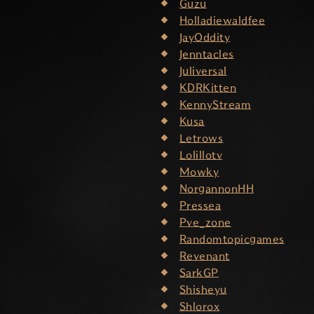
Guzu
Holladiewaldfee
JayOddity
Jenntacles
Juliversal
KDRKitten
KennyStream
Kusa
Letrows
Lolillotv
Mowky
NorgannonHH
Pressea
Pve_zone
Randomtopicgames
Revenant
SarkGP
Shisheyu
Shlorox