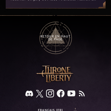
her dragon Atirat in a two-phase battle in the
frozen depths of Stillreach. Learn about her
key combat mechanics, the Ballista, and the
new Archboss equipment that awaits.
RETOUR EN HAUT
DE PAGE
FRANÇAIS (FR)