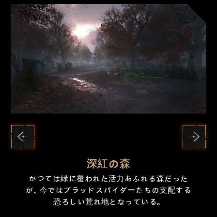
深紅の森
無数のアンデッドが蔓延る古代の王の地下墓
アーキウム軍団の侵攻に対する最後の砦。この
謎多きシラベス教団の拠点のひとつ。不死に関
フォノス族のオークの拠点で、彼らの信奉する
かつては緑に覆われた活力あふれる森だった
地。その最深部には、グリダルの五人の弟子の
が、今ではブラッドスパイダーたちの支配する
地に住まう人々にとって、希望と復興の象徴で
神であるプラマカンを讃える「火の祭り」が行
する秘密が眠っていると噂されている。
ひとりであるシレウスが身を潜めている。
恐ろしい荒れ地となっている。
われている。
もある。