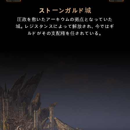
ストーンガルド城
ライカン族の祀る月の石碑が鎮座する森。先祖
海賊王アデリコの難破船が横たわる海岸。ボロ
シラベスの長老ジュノボートが、悪魔の持つ禁
圧政を敷いたアーキウムの拠点となっていた
かつてはエルフとミトランの故郷として栄え
の代からこの地に暮らしてきたライカン族と、
ボロに破れた深紅の帆だけが、在りし日の栄光
城。レジスタンスによって解放され、今ではギ
ていたが、ヒューマンによって燃やし尽くさ
断の知識を求めて踏み入った聖域。
その住処を脅かすヒューマンとの間で、緊張が
れ、緑なき荒野へと変わり果ててしまった。
ルドがその支配権を任されている。
を物語っている。
高まってきている。