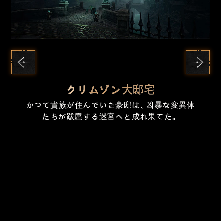
クリムゾン大邸宅
赤い霧の立ち込める死の沼地。恐ろしい変異体
かつて貴族が住んでいた豪邸は、凶暴な変異体
無数にある広間はどれも荒れ果てており、人間
ヒューマンたちの憎しみによって歪められた
エルフの聖祭が行われた森。その儀式の途中
が生息しており、レジスタンスの兵士たちとの
で、欲深きオーガによって魂が奪われてしまっ
ドワーフの要塞。駐屯地を治めるボニアは、ア
性と引き換えにノーンの力を得た「いばら騎士
たちが跋扈する迷宮へと成れ果てた。
ーキウム軍団と密約を交わしているようだ。
団」たちが徘徊している。
戦いを繰り広げている。
たという。