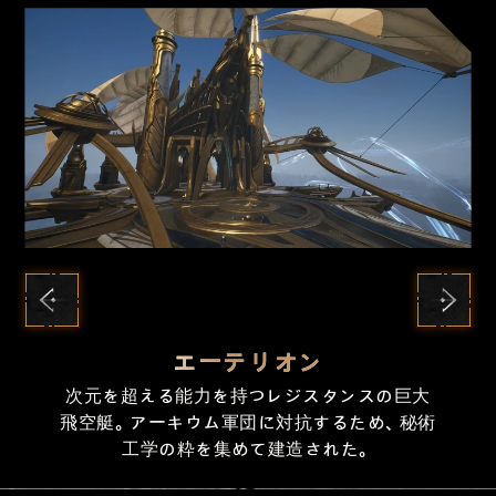
エーテリオン
ニックスで唯一の中立地帯。あらゆる戦闘が禁
かつて栄えた文明が廃墟と化した古代都市。そ
次元を超える能力を持つレジスタンスの巨大
トゥムギルがかつて戦場に乗り込んだ巨大ゴ
かつて巨人たちが神々に挑んだ凍てついた遺
跡。彼らの凍った記念碑とドラゴンの遺骸だけ
じられ、生存者たちが骨を刺す寒さと致命的な
びえ立つ氷柱の影に、恐ろしい生物が潜んでい
飛空艇。アーキウム軍団に対抗するため、秘術
ーレムの残骸。今は洞窟の墓所となり、謎の勢
力が未知の儀式を行うために集まっている。
工学の粋を集めて建造された。
敵から身を寄せ合う場所。
が残されている。
る。