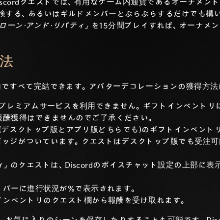
scordクエストでは、有用なゲーム内通貨であるオーナメン
する、あるいはギルドメンバーとぶらぶらするだけでも構いませ
スローン・アンド・リバティ』
を15分間プレイすれば、オーナメン
法
rd内ですべて完結できます。アバターデコレーションの獲得方
rdのプレミアムサービスを利用できません。ギフトインベント
報酬獲得はできませんのでご了承ください。
ord(デスクトップ版とアプリ版どちらでも)のギフトインベン
のバッジがついています。クエストはデスクトップ版でも受注
ィ』
のクエストは、Discordのボイスチャット設定の上部に
トバーに進行状況が%で表示されます。
インベントリのクエスト欄から報酬を受け取れます。