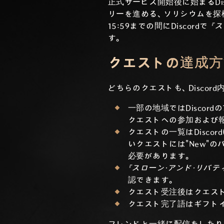
正式サービス開始後に始まるDi
リーを進める、ソリシウムを探検
15:59までの間にDiscordで
『
す。
クエストの達成方
どちらのクエストも、Disco
一部の地域ではDisco
クエストへの参加および
クエストの一覧はDisc
いクエストには"New"
必要があります。
『スローン・アンド・リバテ
認できます。
クエスト受注後はクエス
クエスト完了語はギフト