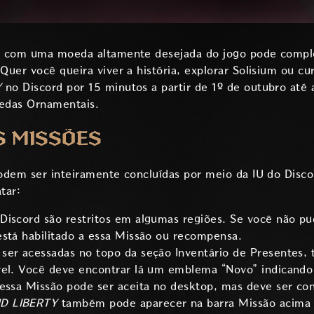
s com uma moeda altamente desejada do jogo pode comple
uer você queira viver a história, explorar Solisium ou cur
Y
no Discord por 15 minutos a partir de 1º de outubro até
edas Ornamentais.
S MISSÕES
odem ser inteiramente concluídas por meio da IU do Disco
tar:
iscord são restritos em algumas regiões. Se você não pud
está habilitado a essa Missão ou recompensa.
ser acessadas no topo da seção Inventário de Presentes, 
vel. Você deve encontrar lá um emblema “Novo” indicand
essa Missão pode ser aceita no desktop, mas deve ser conc
D LIBERTY
também pode aparecer na barra Missão acima 