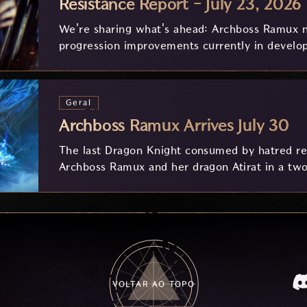
Resistance Report - July 23, 2026
We're sharing what's ahead: Archboss Ramux n
progression improvements currently in develo
feedback.
Geral
Archboss Ramux Arrives July 30
The last Dragon Knight consumed by hatred ret
Archboss Ramux and her dragon Atirat in a two
frozen depths of Stillreach. Learn about her 
Ballista, and the new Archboss equipment that
VOLTAR AO TOPO