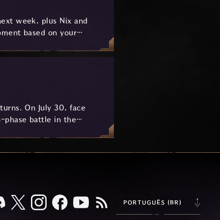
ext week, plus Nix and
pment based on your
urns. On July 30, face
-phase battle in the
key combat mechanics, the
 awaits.
PORTUGUÊS (BR)