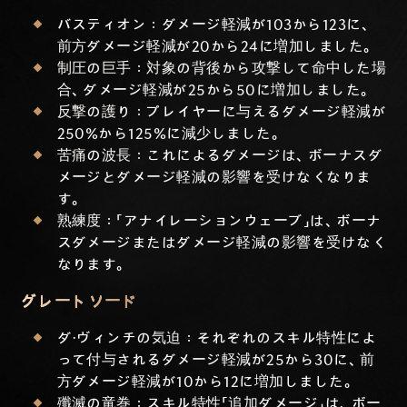
バスティオン：ダメージ軽減が103から123に、
前方ダメージ軽減が20から24に増加しました。
制圧の巨手：対象の背後から攻撃して命中した場
合、ダメージ軽減が25から50に増加しました。
反撃の護り：プレイヤーに与えるダメージ軽減が
250%から125%に減少しました。
苦痛の波長：これによるダメージは、ボーナスダ
メージとダメージ軽減の影響を受けなくなりま
す。
熟練度：「アナイレーションウェーブ」は、ボーナ
スダメージまたはダメージ軽減の影響を受けなく
なります。
グレートソード
ダ・ヴィンチの気迫：それぞれのスキル特性によ
って付与されるダメージ軽減が25から30に、前
方ダメージ軽減が10から12に増加しました。
殲滅の竜巻：スキル特性「追加ダメージ」は、ボー