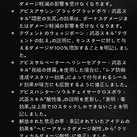
ダメージ軽減の影響を受けなくなります。
アビスアサシン・ブラックブラッドボウ：武器ス
キル「隠密の矢尻」の効果は、ボーナスダメージま
たはダメージ軽減の影響を受けなくなります。
テヴェントのウェッジボーン：武器スキル「テヴ
ェントの飢え」の説明に、モンスターに対して与
えるダメージが100％増加することを明記しまし
た。
アビスサルベーター・ヘリシーセプター：武器ス
キル「祝福の煙霧」を使用した場合に、「レア防御
達成マスタリー効果」によって付与されるシール
ド効果が味方にも拡散するように修正しました。
アビスハンター・ソウルチェイサークロスボウ：
武器スキル「酸性毒」の説明を更新し、「衰弱：毒
効果」は上限で10スタックしかできないことを明
記しました。
解放された禁忌の帯：表記されていたアイテムの
効果を「ヘビーアタックダメージ耐性」から「クリ
ティカルダメージ耐性」に修正しました。