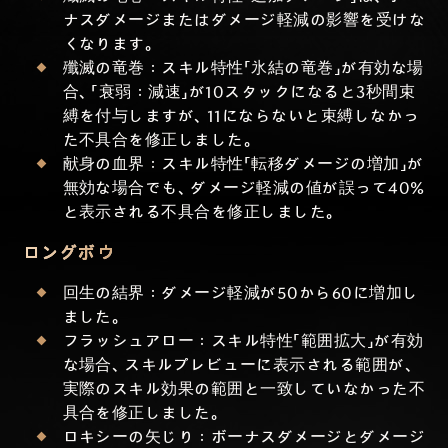
ナスダメージまたはダメージ軽減の影響を受けな
くなります。
殲滅の竜巻：スキル特性「氷結の竜巻」が有効な場
合、「衰弱：減速」が10スタックになると3秒間束
縛を付与しますが、11にならないと束縛しなかっ
た不具合を修正しました。
献身の血界：スキル特性「転移ダメージの増加」が
無効な場合でも、ダメージ軽減の値が誤って40%
と表示される不具合を修正しました。
ロングボウ
回生の結界：ダメージ軽減が50から60に増加し
ました。
フラッシュアロー：スキル特性「範囲拡大」が有効
な場合、スキルプレビューに表示される範囲が、
実際のスキル効果の範囲と一致していなかった不
具合を修正しました。
ロキシーの矢じり：ボーナスダメージとダメージ