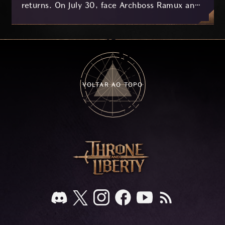
returns. On July 30, face Archboss Ramux and
her dragon Atirat in a two-phase battle in the
frozen depths of Stillreach. Learn about her
key combat mechanics, the Ballista, and the
new Archboss equipment that awaits.
VOLTAR AO TOPO