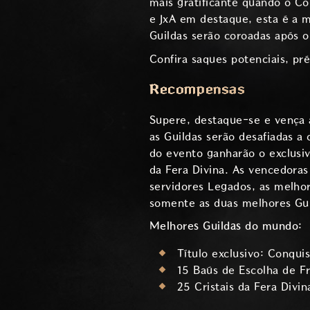
mais gratificante quando o C
e JxA em destaque, esta é a m
Guildas serão coroadas após
Confira saques potenciais, pré
Recompensas
Supere, destaque-se e vença a
as Guildas serão desafiadas a 
do evento ganharão o exclusi
da Fera Divina. As vencedoras
servidores Legados, as melhor
somente as duas melhores Gui
Melhores Guildas do mundo:
Título exclusivo: Conqui
15 Baús de Escolha de F
25 Cristais da Fera Divin