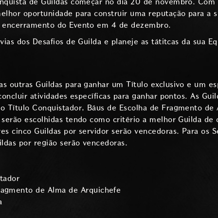
onquista de Guildas começar no dia 20 de novembro. Com 
elhor oportunidade para construir uma reputação para a s
 o encerramento do Evento em 4 de dezembro.
vias dos Desafios de Guilda e planeje as tátitcas da sua Eq
s outras Guildas para ganhar um Título exclusivo e um es
concluir atividades específicas para ganhar pontos. As Gui
vo Título Conquistador, Báus de Escolha de Fragmento de 
 serão escolhidas tendo como critério a melhor Guilda de 
es cinco Guildas por servidor serão vencedoras. Para os 
ldas por região serão vencedoras.
stador
ragmento de Alma de Arquichefe
a