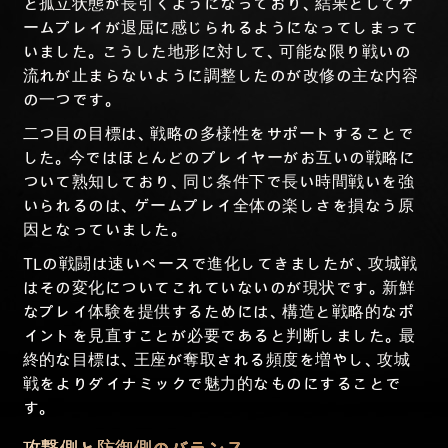
と孤立状態が長引くようになっており、結果としてゲ
ームプレイが退屈に感じられるようになってしまって
いました。こうした地形に対して、可能な限り戦いの
流れが止まらないように調整したのが改修の主な内容
の一つです。
二つ目の目標は、戦略の多様性をサポートすることで
した。今ではほとんどのプレイヤーがお互いの戦略に
ついて熟知しており、同じ条件下で長い時間戦いを強
いられるのは、ゲームプレイ全体の楽しさを損なう原
因となっていました。
TLの戦闘は速いペースで進化してきましたが、攻城戦
はその変化についてこれていないのが現状です。新鮮
なプレイ体験を提供するためには、構造と戦略的なポ
イントを見直すことが必要であると判断しました。最
終的な目標は、王座が奪取される頻度を増やし、攻城
戦をよりダイナミックで魅力的なものにすることで
す。