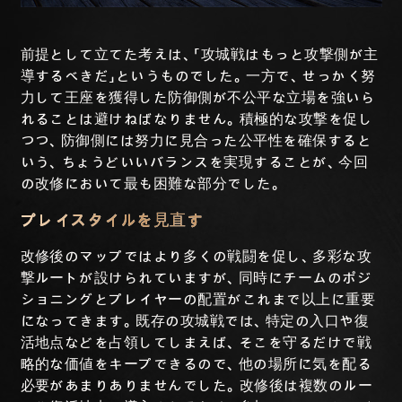
前提として立てた考えは、「攻城戦はもっと攻撃側が主
導するべきだ」というものでした。一方で、せっかく努
力して王座を獲得した防御側が不公平な立場を強いら
れることは避けねばなりません。積極的な攻撃を促し
つつ、防御側には努力に見合った公平性を確保すると
いう、ちょうどいいバランスを実現することが、今回
の改修において最も困難な部分でした。
プレイスタイルを見直す
改修後のマップではより多くの戦闘を促し、多彩な攻
撃ルートが設けられていますが、同時にチームのポジ
ショニングとプレイヤーの配置がこれまで以上に重要
になってきます。既存の攻城戦では、特定の入口や復
活地点などを占領してしまえば、そこを守るだけで戦
略的な価値をキープできるので、他の場所に気を配る
必要があまりありませんでした。改修後は複数のルー